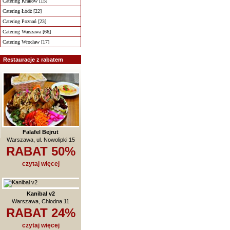
Catering Kraków [15]
Catering Łódź [22]
Catering Poznań [23]
Catering Warszawa [66]
Catering Wrocław [17]
Restauracje z rabatem
Falafel Bejrut
Warszawa, ul. Nowolipki 15
RABAT 50%
czytaj więcej
Kanibal v2
Warszawa, Chłodna 11
RABAT 24%
czytaj więcej