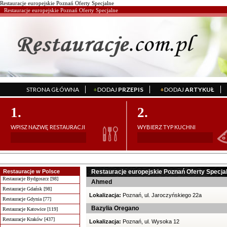
Restauracje europejskie Poznań Oferty Specjalne
Restauracje europejskie Poznań Oferty Specjalne
STRONA GŁÓWNA
+
DODAJ
PRZEPIS
+
DODAJ
ARTYKUŁ
';
';
1.
2.
WPISZ NAZWĘ RESTAURACJI
WYBIERZ TYP KUCHNI
Restauracje w Polsce
Restauracje europejskie Poznań Oferty Specja
Restauracje Bydgoszcz [98]
Ahmed
Restauracje Gdańsk [98]
Lokalizacja:
Poznań, ul. Jaroczyńskiego 22a
Restauracje Gdynia [77]
Bazylia Oregano
Restauracje Katowice [119]
Restauracje Kraków [437]
Lokalizacja:
Poznań, ul. Wysoka 12