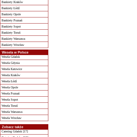
Bankiety Kraków
Bankiety Łódź
Bankiety Opole
Bankiety Poznań
Bankiety Sopot
Bankiety Toruń
Bankiety Warszawa
Bankiety Wrocław
Wesela w Polsce
Wesela Gdańsk
Wesela Gdynia
Wesela Katowice
Wesela Kraków
Wesela Łódź
Wesela Opole
Wesela Poznań
Wesela Sopot
Wesela Toruń
Wesela Warszawa
Wesela Wrocław
Zobacz także
Catering Gdańsk [17]