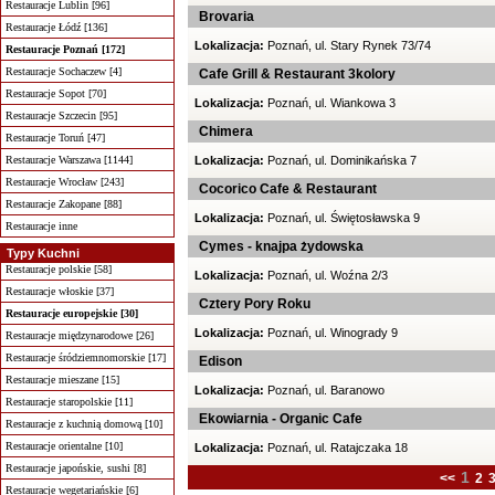
Restauracje Lublin [96]
Brovaria
Restauracje Łódź [136]
Lokalizacja:
Poznań, ul. Stary Rynek 73/74
Restauracje Poznań [172]
Restauracje Sochaczew [4]
Cafe Grill & Restaurant 3kolory
Restauracje Sopot [70]
Lokalizacja:
Poznań, ul. Wiankowa 3
Restauracje Szczecin [95]
Chimera
Restauracje Toruń [47]
Restauracje Warszawa [1144]
Lokalizacja:
Poznań, ul. Dominikańska 7
Restauracje Wrocław [243]
Cocorico Cafe & Restaurant
Restauracje Zakopane [88]
Lokalizacja:
Poznań, ul. Świętosławska 9
Restauracje inne
Cymes - knajpa żydowska
Typy Kuchni
Restauracje polskie [58]
Lokalizacja:
Poznań, ul. Woźna 2/3
Restauracje włoskie [37]
Cztery Pory Roku
Restauracje europejskie [30]
Lokalizacja:
Poznań, ul. Winogrady 9
Restauracje międzynarodowe [26]
Restauracje śródziemnomorskie [17]
Edison
Restauracje mieszane [15]
Lokalizacja:
Poznań, ul. Baranowo
Restauracje staropolskie [11]
Ekowiarnia - Organic Cafe
Restauracje z kuchnią domową [10]
Restauracje orientalne [10]
Lokalizacja:
Poznań, ul. Ratajczaka 18
Restauracje japońskie, sushi [8]
1
<<
2
Restauracje wegetariańskie [6]