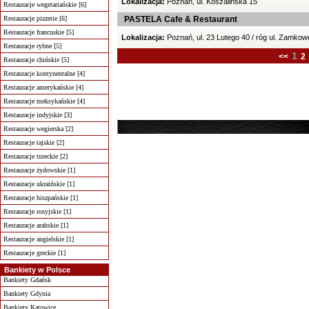
Lokalizacja:
Poznań, ul. Koszalińska 15
Restauracje wegetariańskie [6]
Restauracje pizzerie [6]
PASTELA Cafe & Restaurant
Restauracje francuskie [5]
Lokalizacja:
Poznań, ul. 23 Lutego 40 / róg ul. Zamkow
Restauracje rybne [5]
1
<<
2
Restauracje chińskie [5]
Restauracje kontynentalne [4]
Restauracje amerykańskie [4]
Restauracje meksykańskie [4]
Restauracje indyjskie [3]
Restauracje wegierska [2]
Restauracje tajskie [2]
Restauracje tureckie [2]
Restauracje żydowskie [1]
Restauracje ukraińskie [1]
Restauracje hiszpańskie [1]
Restauracje rosyjskie [1]
Restauracje arabskie [1]
Restauracje angielskie [1]
Restauracje greckie [1]
Bankiety w Polsce
Bankiety Gdańsk
Bankiety Gdynia
Bankiety Katowice