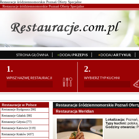
Restauracje śródziemnomorskie Poznań Oferty Specjalne
Restauracje śródziemnomorskie Poznań Oferty Specjalne
STRONA GŁÓWNA
+
DODAJ
PRZEPIS
+
DODAJ
ARTYKUŁ
';
';
1.
2.
WPISZ NAZWĘ RESTAURACJI
WYBIERZ TYP KUCHNI
Restauracje w Polsce
Restauracje śródziemnomorskie Poznań Oferty
Restauracje Bydgoszcz [98]
Restauracja Meridian
Restauracje Gdańsk [98]
Lokalizacja:
Poznań, 
Restauracje Gdynia [77]
Typy kuchni:
polska,
Godziny otwarcia:
Po
Restauracje Katowice [119]
Restauracje Kraków [437]