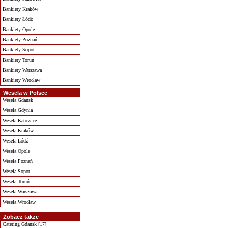
Bankiety Kraków
Bankiety Łódź
Bankiety Opole
Bankiety Poznań
Bankiety Sopot
Bankiety Toruń
Bankiety Warszawa
Bankiety Wrocław
Wesela w Polsce
Wesela Gdańsk
Wesela Gdynia
Wesela Katowice
Wesela Kraków
Wesela Łódź
Wesela Opole
Wesela Poznań
Wesela Sopot
Wesela Toruń
Wesela Warszawa
Wesela Wrocław
Zobacz także
Catering Gdańsk [17]