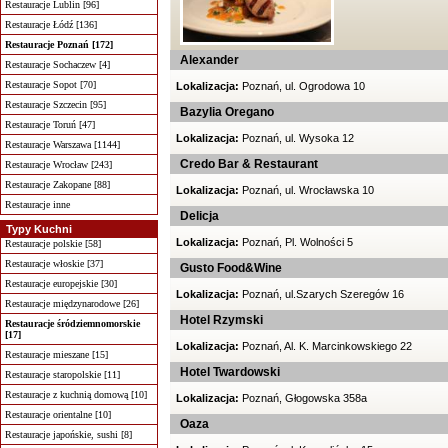
Restauracje Lublin [96]
Restauracje Łódź [136]
Restauracje Poznań [172]
Alexander
Restauracje Sochaczew [4]
Restauracje Sopot [70]
Lokalizacja:
Poznań, ul. Ogrodowa 10
Restauracje Szczecin [95]
Bazylia Oregano
Restauracje Toruń [47]
Lokalizacja:
Poznań, ul. Wysoka 12
Restauracje Warszawa [1144]
Credo Bar & Restaurant
Restauracje Wrocław [243]
Restauracje Zakopane [88]
Lokalizacja:
Poznań, ul. Wrocławska 10
Restauracje inne
Delicja
Typy Kuchni
Lokalizacja:
Poznań, Pl. Wolności 5
Restauracje polskie [58]
Restauracje włoskie [37]
Gusto Food&Wine
Restauracje europejskie [30]
Lokalizacja:
Poznań, ul.Szarych Szeregów 16
Restauracje międzynarodowe [26]
Hotel Rzymski
Restauracje śródziemnomorskie
[17]
Lokalizacja:
Poznań, Al. K. Marcinkowskiego 22
Restauracje mieszane [15]
Hotel Twardowski
Restauracje staropolskie [11]
Restauracje z kuchnią domową [10]
Lokalizacja:
Poznań, Głogowska 358a
Restauracje orientalne [10]
Oaza
Restauracje japońskie, sushi [8]