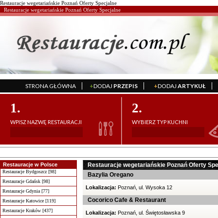
Restauracje wegetariańskie Poznań Oferty Specjalne
Restauracje wegetariańskie Poznań Oferty Specjalne
STRONA GŁÓWNA
+
DODAJ
PRZEPIS
+
DODAJ
ARTYKUŁ
';
';
1.
2.
WPISZ NAZWĘ RESTAURACJI
WYBIERZ TYP KUCHNI
Restauracje w Polsce
Restauracje wegetariańskie Poznań Oferty Spe
Restauracje Bydgoszcz [98]
Bazylia Oregano
Restauracje Gdańsk [98]
Lokalizacja:
Poznań, ul. Wysoka 12
Restauracje Gdynia [77]
Cocorico Cafe & Restaurant
Restauracje Katowice [119]
Restauracje Kraków [437]
Lokalizacja:
Poznań, ul. Świętosławska 9