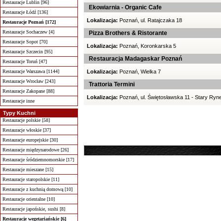
Restauracje Lublin [96]
Ekowiarnia - Organic Cafe
Restauracje Łódź [136]
Lokalizacja:
Poznań, ul. Ratajczaka 18
Restauracje Poznań [172]
Restauracje Sochaczew [4]
Pizza Brothers & Ristorante
Restauracje Sopot [70]
Lokalizacja:
Poznań, Koronkarska 5
Restauracje Szczecin [95]
Restauracja Madagaskar Poznań
Restauracje Toruń [47]
Restauracje Warszawa [1144]
Lokalizacja:
Poznań, Wielka 7
Restauracje Wrocław [243]
Trattoria Termini
Restauracje Zakopane [88]
Lokalizacja:
Poznań, ul. Świętosławska 11 - Stary Ryn
Restauracje inne
Typy Kuchni
Restauracje polskie [58]
Restauracje włoskie [37]
Restauracje europejskie [30]
Restauracje międzynarodowe [26]
Restauracje śródziemnomorskie [17]
Restauracje mieszane [15]
Restauracje staropolskie [11]
Restauracje z kuchnią domową [10]
Restauracje orientalne [10]
Restauracje japońskie, sushi [8]
Restauracje wegetariańskie [6]