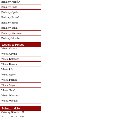
Bankiety Kraków
Bankiety Łódź
Bankiety Opole
Bankiety Poznań
Bankiety Sopot
Bankiety Toruń
Bankiety Warszawa
Bankiety Wrocław
Wesela w Polsce
Wesela Gdańsk
Wesela Gdynia
Wesela Katowice
Wesela Kraków
Wesela Łódź
Wesela Opole
Wesela Poznań
Wesela Sopot
Wesela Toruń
Wesela Warszawa
Wesela Wrocław
Zobacz także
Catering Gdańsk [17]