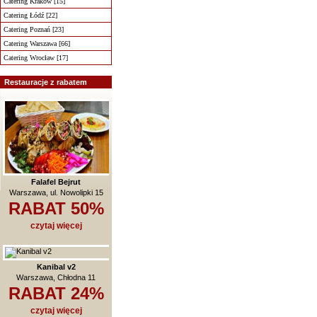
Catering Kraków [15]
Catering Łódź [22]
Catering Poznań [23]
Catering Warszawa [66]
Catering Wrocław [17]
Restauracje z rabatem
Falafel Bejrut
Warszawa, ul. Nowolipki 15
RABAT 50%
czytaj więcej
Kanibal v2
Warszawa, Chłodna 11
RABAT 24%
czytaj więcej